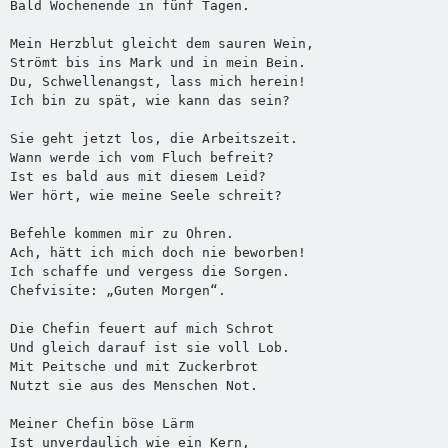
Bald Wochenende in fünf Tagen.

Mein Herzblut gleicht dem sauren Wein,

Strömt bis ins Mark und in mein Bein.

Du, Schwellenangst, lass mich herein!

Ich bin zu spät, wie kann das sein?

Sie geht jetzt los, die Arbeitszeit.

Wann werde ich vom Fluch befreit?

Ist es bald aus mit diesem Leid?

Wer hört, wie meine Seele schreit?

Befehle kommen mir zu Ohren.

Ach, hätt ich mich doch nie beworben!

Ich schaffe und vergess die Sorgen.

Chefvisite: „Guten Morgen“.

Die Chefin feuert auf mich Schrot

Und gleich darauf ist sie voll Lob.

Mit Peitsche und mit Zuckerbrot

Nutzt sie aus des Menschen Not.

Meiner Chefin böse Lärm

Ist unverdaulich wie ein Kern,
