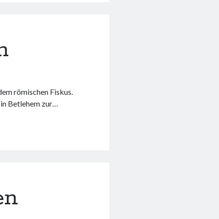
m
dem römischen Fiskus.
s in Betlehem zur…
en