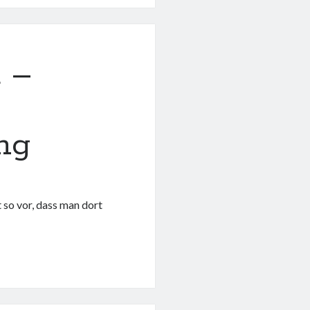
d –
ng
t so vor, dass man dort