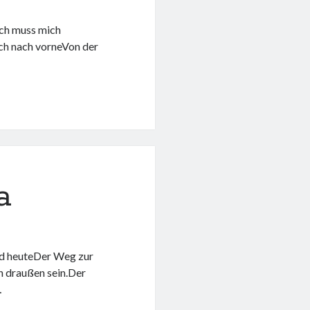
,Ich muss mich
ich nach vorneVon der
a
nd heuteDer Weg zur
h draußen sein.Der
…