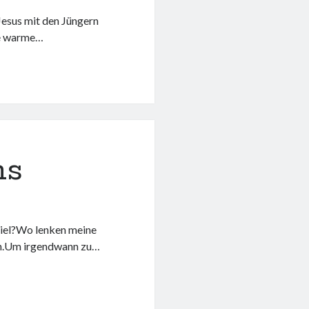
 Jesus mit den Jüngern
die warme…
ns
Ziel?Wo lenken meine
gen.Um irgendwann zu…